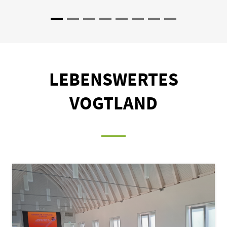
1
2
3
4
5
6
7
8
LEBENSWERTES
VOGTLAND