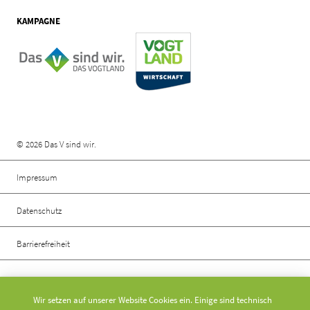
KAMPAGNE
Rechtliche Informationen
© 2026 Das V sind wir.
Impressum
Datenschutz
Barrierefreiheit
Social Media
Wir setzen auf unserer Website Cookies ein. Einige sind technisch