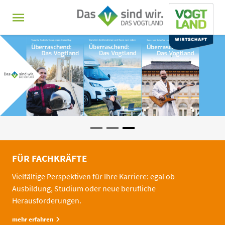
MENÜ
Hauptnavigation
1
2
3
FÜR FACHKRÄFTE
Vielfältige Perspektiven für Ihre Karriere: egal ob
Ausbildung, Studium oder neue berufliche
Herausforderungen.
mehr erfahren