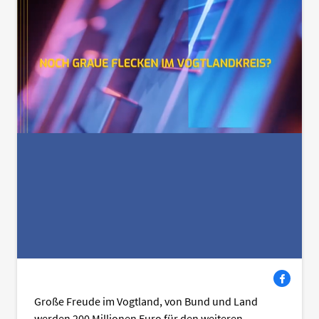
Facebook
Große Freude im Vogtland, von Bund und Land
werden 200 Millionen Euro für den weiteren