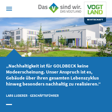
MENÜ
Hauptnavigation
„Nachhaltigkeit ist für GOLDBECK keine
Modeerscheinung. Unser Anspruch ist es,
Gebäude über ihren gesamten Lebenszyklus
hinweg besonders nachhaltig zu realisieren.“
LARS LUDERER - GESCHÄFTSFÜHRER