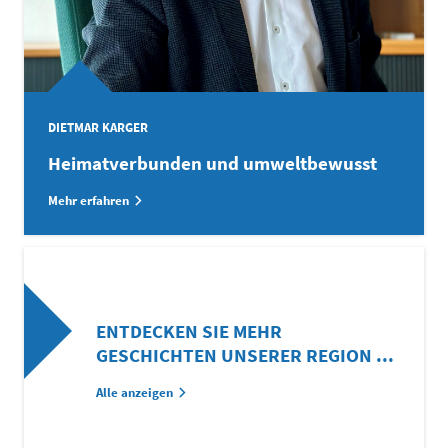
DIETMAR KARGER
Heimatverbunden und umweltbewusst
Mehr erfahren
ENTDECKEN SIE MEHR
GESCHICHTEN UNSERER REGION ...
Alle anzeigen