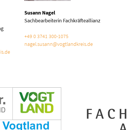
Susann Nagel
Sachbearbeiterin Fachkräfteallianz
ng
Telefon
+49 0 3741 300-1075
E-Mail
nagel.susann@vogtlandkreis.de
is.de