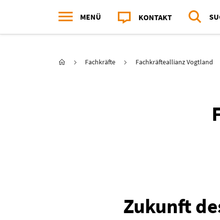
MENÜ
SU
KONTAKT
Hauptnavigation
Sie sind hier:
Startseite
Fachkräfte
Fachkräfteallianz Vogtland
Zukunft des