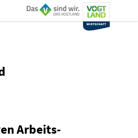
d
ven Arbeits-