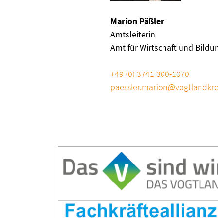
Marion Päßler
Amtsleiterin
Amt für Wirtschaft und Bildu
Telefon
+49 (0) 3741 300-1070
E-Mail
paessler.marion@vogtlandkre