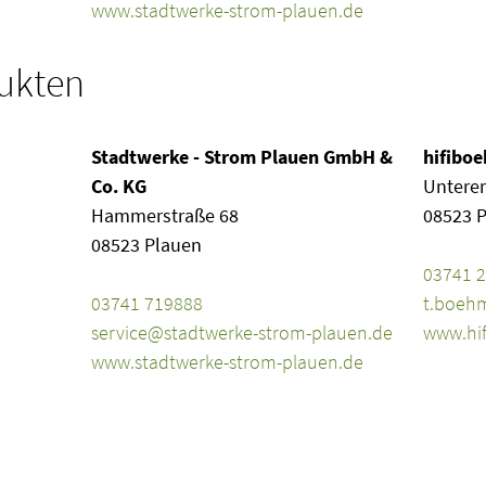
Website
www.stadtwerke-strom-plauen.de
ukten
Stadtwerke - Strom Plauen GmbH &
hifibo
Co. KG
Unterer
Hammerstraße 68
08523 
08523 Plauen
Telefon
03741 
Telefon
E-Mail
03741 719888
t.boeh
E-Mail
Website
service@stadtwerke-strom-plauen.de
www.hif
Website
www.stadtwerke-strom-plauen.de