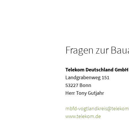
Fragen zur Ba
Telekom Deutschland GmbH
Landgrabenweg 151
53227 Bonn
Herr Tony Gutjahr
E-Mail
mbfd-vogtlandkreis@telekom
Website
www.telekom.de