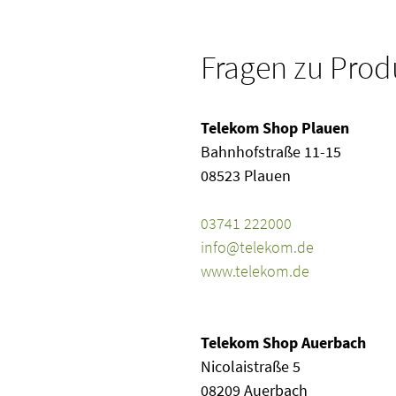
Fragen zu Prod
Telekom Shop Plauen
Bahnhofstraße 11-15
08523 Plauen
Telefon
03741 222000
E-Mail
info@telekom.de
Website
www.telekom.de
Telekom Shop Auerbach
Nicolaistraße 5
08209 Auerbach