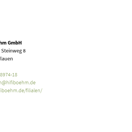
ehm GmbH
 Steinweg 8
Plauen
28974-18
m@hifiboehm.de
iboehm.de/filialen/