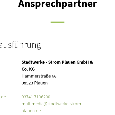
Ansprechpartner
uausführung
Stadtwerke - Strom Plauen GmbH &
Co. KG
Hammerstraße 68
08523 Plauen
Telefon
.de
03741 7196200
E-Mail
multimedia@stadtwerke-strom-
plauen.de