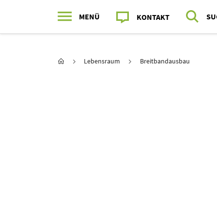
MENÜ
SU
KONTAKT
Hauptnavigation
Sie sind hier:
Startseite
Lebensraum
Breitbandausbau