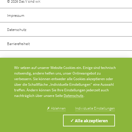
Rechtliche Informationen
© 2026 Das V sind wir.
Impressum
Datenschutz
Barrierefreiheit
Social Media
Wir setzen auf unserer Website Cookies ein. Einige sind technisch
notwendig, andere helfen uns, unser Onlineangebot zu
verbessern. Sie können entweder alle Cookies akzeptieren oder
über die Schaltfläche „Individuelle Einstellungen“ eine Auswahl
treffen. Ändern können Sie Ihre Einstellungen jederzeit auch
nachträglich über unsere Seite
Datenschutz
.
✗
Ablehnen
Individuelle Einstellungen
✓
Alle akzeptieren