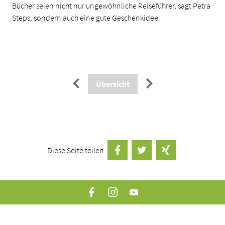
Bücher seien nicht nur ungewöhnliche Reiseführer, sagt Petra
Steps, sondern auch eine gute Geschenkidee.
Paginierung
←
→
Übersicht
Diese Seite teilen
auf Facebook teilen
Twittern
auf Xing teilen
Facebook
Instagram
YouTube