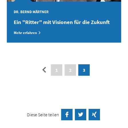
DR. BERND MÄRTNER
Ein "Ritter" mit Visionen für die Zukunft
Mehr erfahren
Paginierung
←
1
2
3
Diese Seite teilen
auf Facebook teilen
Twittern
auf Xing teilen