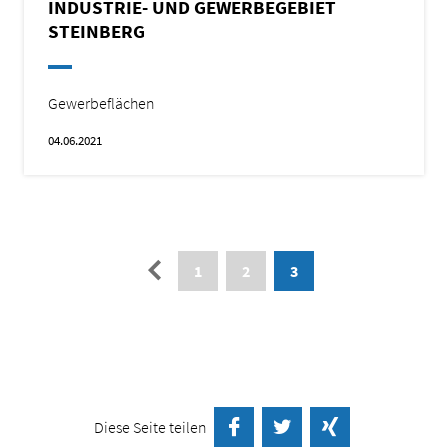
INDUSTRIE- UND GEWERBEGEBIET
STEINBERG
Gewerbeflächen
04.06.2021
Paginierung
←
1
2
3
Diese Seite teilen
auf Facebook teilen
Twittern
auf Xing teilen